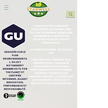
FONDÉE EN 1993 À BERKELEY
(CALIFORNIE), GU ENERGY LABS
EST UNE ENTREPRISE AMÉRICAINE
PIONNIÈRE DE LA NUTRITION
SPORTIVE POUR LES SPORTS
D’ENDURANCE.
LA MARQUE NUMERO 1 DE GEL AUX
ENGAGÉE SUR LE
USA
PLAN
ENVIRONNEMENTA
CRÉATRICE DES PREMIERS GELS
L, GU EST
ÉNERGÉTIQUES, LA MARQUE
NOTAMMENT
DÉVELOPPE DES SOLUTIONS
MEMBRE DE 1% FOR
PERFORMANTES POUR FOURNIR
THE PLANET ET
ÉNERGIE ET HYDRATATION
CERTIFIÉE
PENDANT L’EFFORT, UTILISÉES PAR
INFORMED, ALLIANT
LES COUREURS, CYCLISTES ET
INNOVATION,
TRIATHLÈTES DU MONDE ENTIER.
PERFORMANCE ET
RESPONSABILITÉ.