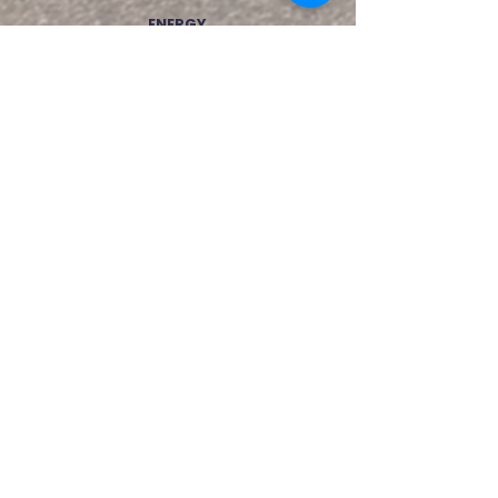
ENERGY
CHEWS
À utiliser à
Remplacement
tout moment
Seulement 10
électrolytique
calories
pour rester
effervescent
hydraté
PARFUMS : Citron, Orange, Fraise hibiscus,
Fraise citronnade, Triple baies
Vous aimerez aussi: