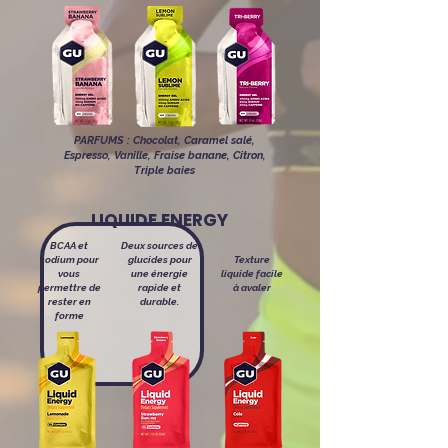
PARFUMS :
Chocolat, Caramel salé,
Espresso, Vanille, Fraise banane, Citron,
Triple baies
LIQUIDE ENERGY
BCAA et
Deux sources de
sodium pour
glucides pour
Texture
vous
une énergie
liquide facile
permettre de
rapide et
à avaler
rester en
durable.
forme