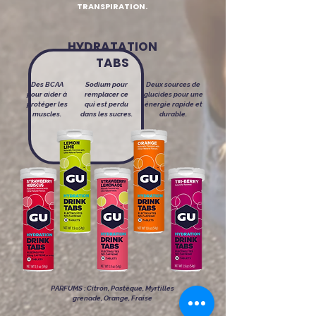
TRANSPIRATION.
HYDRATATION
TABS
Des BCAA
Sodium pour
Deux sources de
pour aider à
remplacer ce
glucides pour une
protéger les
qui est perdu
énergie rapide et
muscles.
dans les sucres.
durable.
PARFUMS :
Citron, Pastèque, Myrtilles
grenade, Orange, Fraise