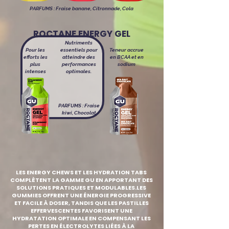
PARFUMS :
Fraise banane, Citronnade, Cola
ROCTANE ENERGY GEL
Nutriments
Pour les
essentiels pour
Teneur accrue
efforts les
atteindre des
en BCAA et en
plus
performances
sodium
intenses
optimales.
PARFUMS :
Fraise
kiwi, Chocolat
LES ENERGY CHEWS ET LES HYDRATION TABS
COMPLÈTENT LA GAMME GU EN APPORTANT DES
SOLUTIONS PRATIQUES ET MODULABLES.LES
GUMMIES OFFRENT UNE ÉNERGIE PROGRESSIVE
ET FACILE À DOSER, TANDIS QUE LES PASTILLES
EFFERVESCENTES FAVORISENT UNE
HYDRATATION OPTIMALE EN COMPENSANT LES
PERTES EN ÉLECTROLYTES LIÉES À LA