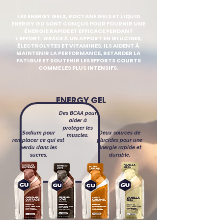
LES ENERGY GELS, ROCTANE GELS ET LIQUID
ENERGY GU SONT CONÇUS POUR FOURNIR UNE
ÉNERGIE RAPIDE ET EFFICACE PENDANT
L’EFFORT. GRÂCE À UN APPORT EN GLUCIDES,
ÉLECTROLYTES ET VITAMINES, ILS AIDENT À
MAINTENIR LA PERFORMANCE, RETARDER LA
FATIGUE ET SOUTENIR LES EFFORTS COURTS
COMME LES PLUS INTENSIFS.
ENERGY GEL
Des BCAA pour
aider à
protéger les
Sodium pour
Deux sources de
muscles.
remplacer ce qui est
glucides pour une
perdu dans les
énergie rapide et
sucres.
durable.