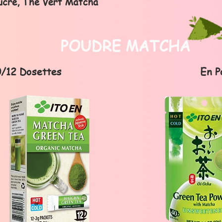
sucré, Thé Vert Matcha
POUDRE MATCHA
0/12 Dosettes
En P