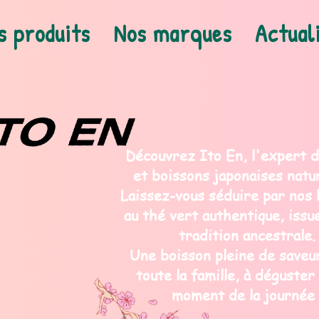
s produits
Nos marques
Actual
Découvrez Ito En, l'expert 
et boissons japonaises natur
Laissez-vous séduire par nos 
au thé vert authentique, issu
tradition ancestrale.
Une boisson pleine de saveu
toute la famille, à déguster
moment de la journée 