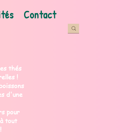
ités
Contact
des thés
elles !
boissons
es d'une
rs pour
 à tout
!