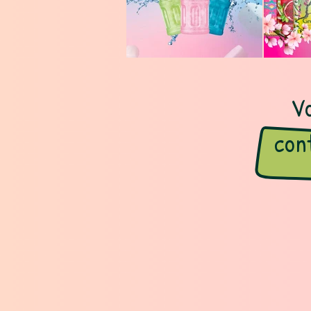
Vo
con