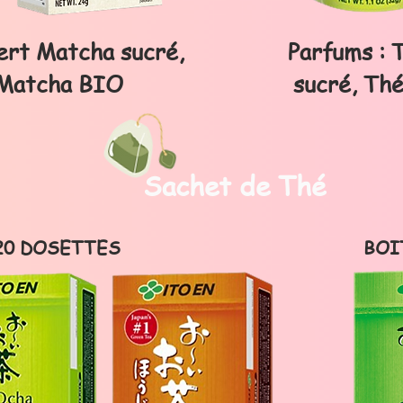
ert Matcha sucré,
Parfums : 
 Matcha BIO
sucré,
Thé
Sachet de Thé
20 DOSETTES
BOI